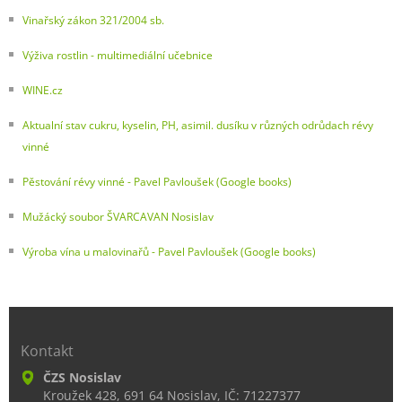
Vinařský zákon 321/2004 sb.
Výživa rostlin - multimediální učebnice
WINE.cz
Aktualní stav cukru, kyselin, PH, asimil. dusíku v různých odrůdach révy
vinné
Pěstování révy vinné - Pavel Pavloušek (Google books)
Mužácký soubor ŠVARCAVAN Nosislav
Výroba vína u malovinařů - Pavel Pavloušek (Google books)
Kontakt
ČZS Nosislav
Kroužek 428, 691 64 Nosislav, IČ: 71227377