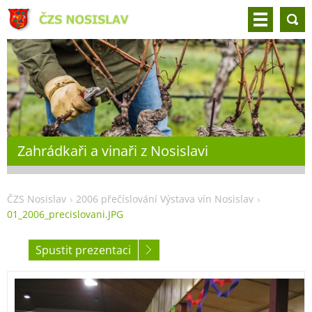
Zahrádkaři a vinaři z Nosislavi
ČZS Nosislav
2006 přečíslování Výstava vín Nosislav
01_2006_precislovani.JPG
Spustit prezentaci