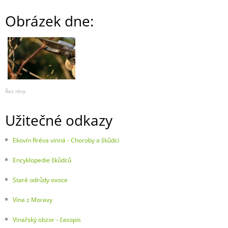
Obrázek dne:
Řez révy
Užitečné odkazy
Ekovín Rréva vinná - Choroby a škůdci
Encyklopedie škůdců
Staré odrůdy ovoce
Vína z Moravy
Vinařský obzor - časopis