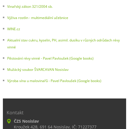
Vinařský zákon 321/2004 sb.
Výživa rostlin - multimediální učebnice
WINE.cz
Aktualní stav cukru, kyselin, PH, asimil. dusíku v různých odrůdach révy
vinné
Pěstování révy vinné - Pavel Pavloušek (Google books)
Mužácký soubor ŠVARCAVAN Nosislav
Výroba vína u malovinařů - Pavel Pavloušek (Google books)
Kontakt
ČZS Nosislav
Kroužek 428, 691 64 Nosislav, IČ: 71227377