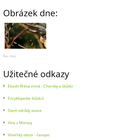
Obrázek dne:
Řez révy
Užitečné odkazy
Ekovín Rréva vinná - Choroby a škůdci
Encyklopedie škůdců
Staré odrůdy ovoce
Vína z Moravy
Vinařský obzor - časopis