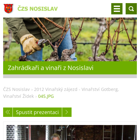
Zahrádkaři a vinaři z Nosislavi
ČZS Nosislav
2012 Vinařský zájezd - Vinařství Gotberg,
Vinařství Žídek
045.JPG
Spustit prezentaci