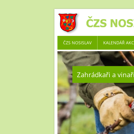
ČZS NOSISLAV
KALENDÁŘ AKC
Zahrádkaři a vinaři