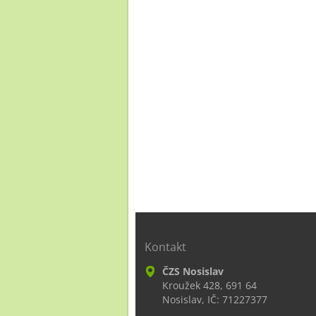
Kontakt
ČZS Nosislav
Kroužek 428, 691 64
Nosislav, IČ: 71227377