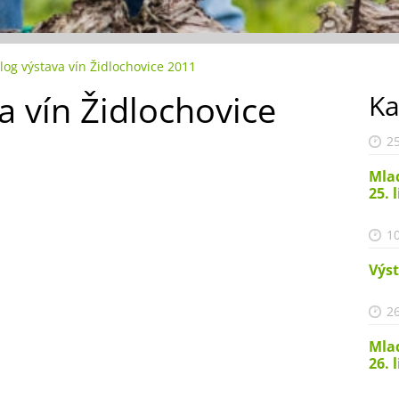
log výstava vín Židlochovice 2011
a vín Židlochovice
Ka
25
Mlad
25. 
10
Výst
26
Mlad
26. 