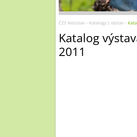
ČZS Nosislav
Katalogy z výstav
Kata
Katalog výstav
2011