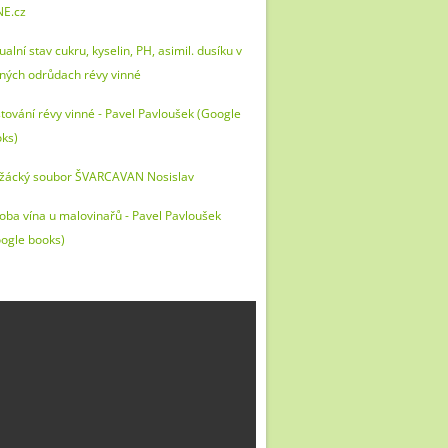
NE.cz
ualní stav cukru, kyselin, PH, asimil. dusíku v
ných odrůdach révy vinné
tování révy vinné - Pavel Pavloušek (Google
ks)
žácký soubor ŠVARCAVAN Nosislav
oba vína u malovinařů - Pavel Pavloušek
ogle books)