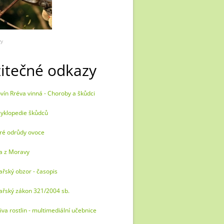
vy
itečné odkazy
vín Rréva vinná - Choroby a škůdci
yklopedie škůdců
ré odrůdy ovoce
a z Moravy
ařský obzor - časopis
ařský zákon 321/2004 sb.
iva rostlin - multimediální učebnice