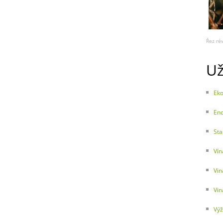
Řez ré
Už
Eko
Enc
Sta
Vín
Vin
Vin
Výž