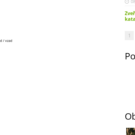
08
Zveř
kata
1
d / vzad
Po
Ob