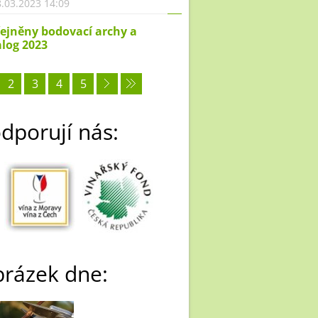
.03.2023 14:09
ejněny bodovací archy a
log 2023
2
3
4
5
dporují nás:
rázek dne: