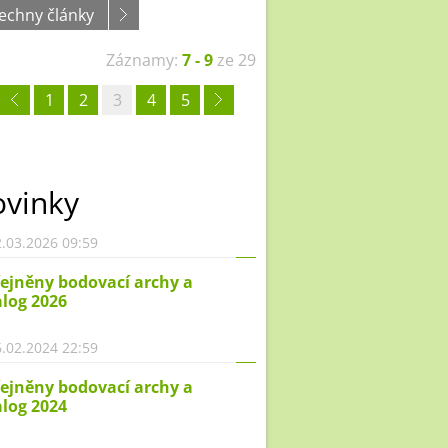
echny články
Záznamy:
7 - 9
ze 29
1
2
3
4
5
vinky
.03.2026 09:59
ejněny bodovací archy a
log 2026
.02.2024 22:59
ejněny bodovací archy a
log 2024