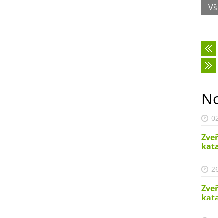
Vš
No
02
Zveř
kata
26
Zveř
kata