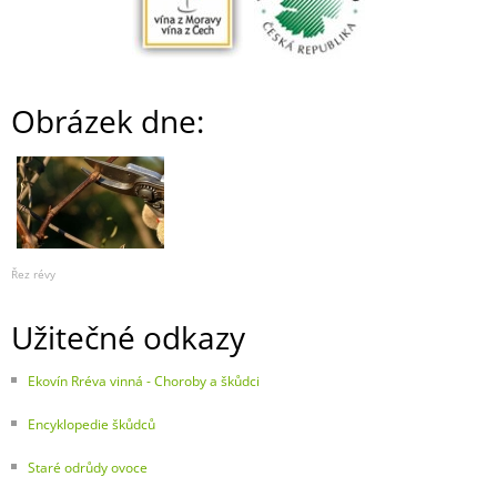
Obrázek dne:
Řez révy
Užitečné odkazy
Ekovín Rréva vinná - Choroby a škůdci
Encyklopedie škůdců
Staré odrůdy ovoce