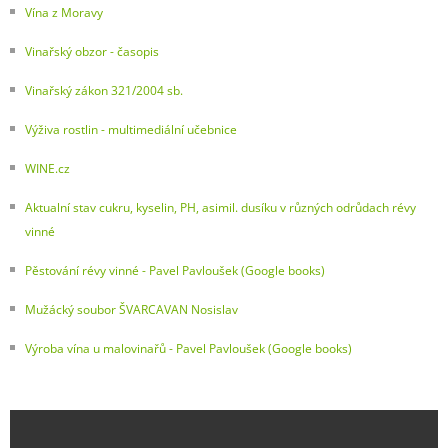
Vína z Moravy
Vinařský obzor - časopis
Vinařský zákon 321/2004 sb.
Výživa rostlin - multimediální učebnice
WINE.cz
Aktualní stav cukru, kyselin, PH, asimil. dusíku v různých odrůdach révy
vinné
Pěstování révy vinné - Pavel Pavloušek (Google books)
Mužácký soubor ŠVARCAVAN Nosislav
Výroba vína u malovinařů - Pavel Pavloušek (Google books)