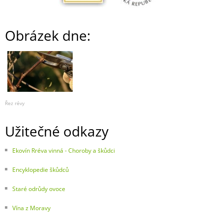
Obrázek dne:
Řez révy
Užitečné odkazy
Ekovín Rréva vinná - Choroby a škůdci
Encyklopedie škůdců
Staré odrůdy ovoce
Vína z Moravy