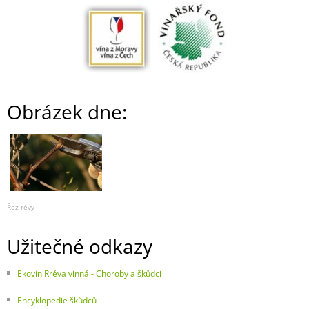
Obrázek dne:
Řez révy
Užitečné odkazy
Ekovín Rréva vinná - Choroby a škůdci
Encyklopedie škůdců