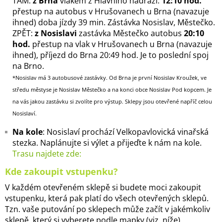
TAM:
z Brna
vlakem z Hlavního nádraží:
12:10 hod.
přestup na autobus v Hrušovanech u Brna (navazuje
ihned) doba jízdy 39 min. Zástávka Nosislav, Městečko.
ZPĚT:
z Nosislavi
zastávka Městečko autobus
20:10
hod.
přestup na vlak v Hrušovanech u Brna (navazuje
ihned), příjezd do Brna 20:49 hod. Je to poslední spoj
na Brno.
*Nosislav má 3 autobusové zastávky. Od Brna je první Nosislav Kroužek, ve
středu městyse je Nosislav Městečko a na konci obce Nosislav Pod kopcem. Je
na vás jakou zastávku si zvolíte pro výstup. Sklepy jsou otevřené napříč celou
Nosislaví.
Na kole
: Nosislaví prochází Velkopavlovická vinařská
stezka. Naplánujte si výlet a přijeďte k nám na kole.
Trasu najdete zde:
Kde zakoupit vstupenku?
V každém otevřeném sklepě si budete moci zakoupit
vstupenku, která pak platí do všech otevřených sklepů.
Tzn. vaše putování po sklepech může začít v jakémkoliv
sklepě, který si vyberete podle mapky (viz. níže).