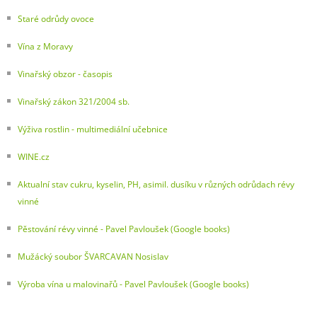
Staré odrůdy ovoce
Vína z Moravy
Vinařský obzor - časopis
Vinařský zákon 321/2004 sb.
Výživa rostlin - multimediální učebnice
WINE.cz
Aktualní stav cukru, kyselin, PH, asimil. dusíku v různých odrůdach révy
vinné
Pěstování révy vinné - Pavel Pavloušek (Google books)
Mužácký soubor ŠVARCAVAN Nosislav
Výroba vína u malovinařů - Pavel Pavloušek (Google books)