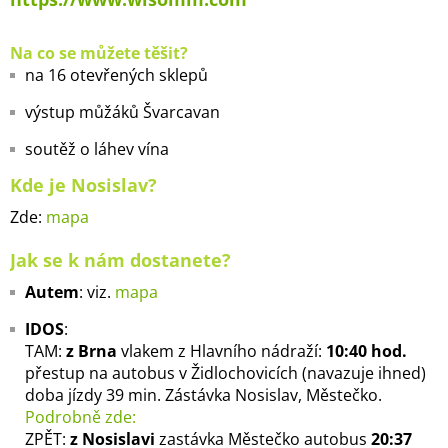
Na co se můžete těšit?
na 16 otevřených sklepů
výstup můžáků Švarcavan
soutěž o láhev vína
Kde je Nosislav?
Zde:
mapa
Jak se k nám dostanete?
Autem
: viz.
mapa
IDOS
:
TAM:
z Brna
vlakem z Hlavního nádraží:
10:40 hod.
přestup na autobus v Židlochovicích (navazuje ihned)
doba jízdy 39 min. Zástávka Nosislav, Městečko.
Podrobně zde:
ZPĚT:
z Nosislavi
zastávka Městečko autobus
20:37