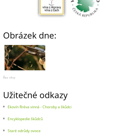
Obrázek dne:
Řez révy
Užitečné odkazy
Ekovín Rréva vinná - Choroby a škůdci
Encyklopedie škůdců
Staré odrůdy ovoce