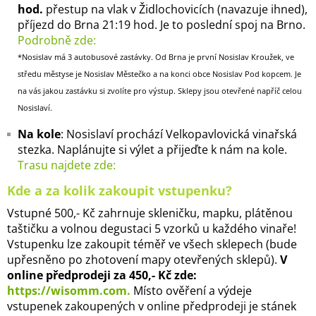
hod.
přestup na vlak v Židlochovicích (navazuje ihned),
příjezd do Brna 21:19 hod. Je to poslední spoj na Brno.
Podrobně zde:
*Nosislav má 3 autobusové zastávky. Od Brna je první Nosislav Kroužek, ve
středu městyse je Nosislav Městečko a na konci obce Nosislav Pod kopcem. Je
na vás jakou zastávku si zvolíte pro výstup. Sklepy jsou otevřené napříč celou
Nosislaví.
Na kole
: Nosislaví prochází Velkopavlovická vinařská
stezka. Naplánujte si výlet a přijeďte k nám na kole.
Trasu najdete zde:
Kde a za kolik zakoupit vstupenku?
Vstupné 500,- Kč zahrnuje skleničku, mapku, plátěnou
taštičku a volnou degustaci 5 vzorků u každého vinaře!
Vstupenku lze zakoupit téměř ve všech sklepech (bude
upřesněno po zhotovení mapy otevřených sklepů).
V
online předprodeji za 450,- Kč zde:
https://wisomm.com.
Místo ověření a výdeje
vstupenek zakoupených v online předprodeji je stánek