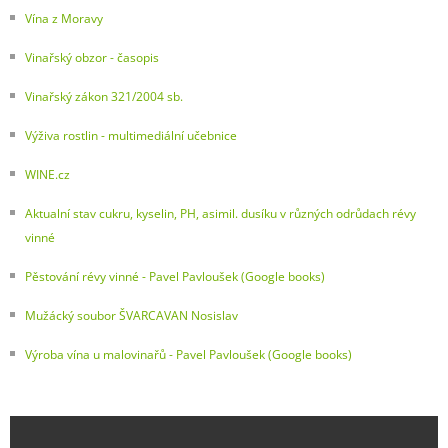
Vína z Moravy
Vinařský obzor - časopis
Vinařský zákon 321/2004 sb.
Výživa rostlin - multimediální učebnice
WINE.cz
Aktualní stav cukru, kyselin, PH, asimil. dusíku v různých odrůdach révy
vinné
Pěstování révy vinné - Pavel Pavloušek (Google books)
Mužácký soubor ŠVARCAVAN Nosislav
Výroba vína u malovinařů - Pavel Pavloušek (Google books)