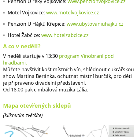
Penzion U řeky Vojkovice:
www.penzionvojkovice.cz
Motel Vojkovice:
www.motelvojkovice.cz
Penzion U Hájků Křepice:
www.ubytovaniuhajku.cz
Hotel Žabčice:
www.hotelzabcice.cz
A co v neděli?
V neděli startuje v 13:30
program Vinobraní pod
hradbami.
Můžete navštívit košt místních vín, shlédnout cukrářskou
show Martina Beránka, ochutnat místní burčák, pro děti
je připraveno divadelní představení.
Od 18:00 pak cimbálová muzika Lália.
Mapa otevřených sklepů
(kliknutím zvětšíte)