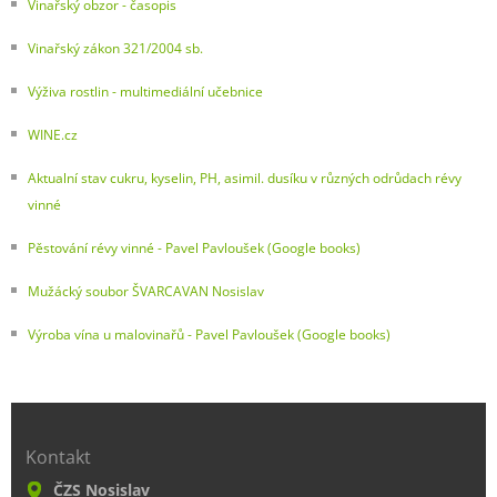
Vinařský obzor - časopis
Vinařský zákon 321/2004 sb.
Výživa rostlin - multimediální učebnice
WINE.cz
Aktualní stav cukru, kyselin, PH, asimil. dusíku v různých odrůdach révy
vinné
Pěstování révy vinné - Pavel Pavloušek (Google books)
Mužácký soubor ŠVARCAVAN Nosislav
Výroba vína u malovinařů - Pavel Pavloušek (Google books)
Kontakt
ČZS Nosislav