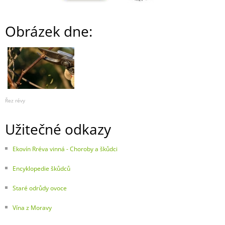
Obrázek dne:
Řez révy
Užitečné odkazy
Ekovín Rréva vinná - Choroby a škůdci
Encyklopedie škůdců
Staré odrůdy ovoce
Vína z Moravy