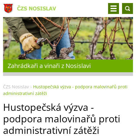
Zahrádkaři a vinaři z Nosislavi
ČZS Nosislav
Hustopečská výzva - podpora malovinařů proti
administrativní zátěži
Hustopečská výzva -
podpora malovinařů proti
administrativní zátěži