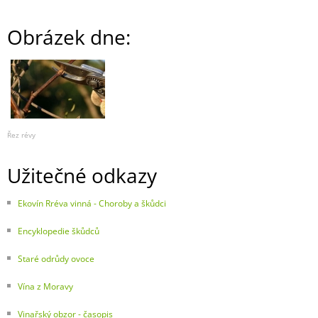
Obrázek dne:
Řez révy
Užitečné odkazy
Ekovín Rréva vinná - Choroby a škůdci
Encyklopedie škůdců
Staré odrůdy ovoce
Vína z Moravy
Vinařský obzor - časopis