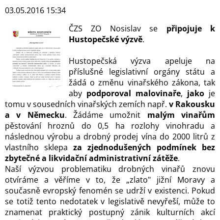
03.05.2016 15:34
ČZS ZO Nosislav se
připojuje k
Hustopečské výzvě
.
Hustopečská výzva apeluje na
příslušné legislativní orgány státu a
žádá o změnu vinařského zákona, tak
aby
podporoval malovinaře
,
jako
je
tomu v sousedních vinařských zemích např.
v Rakousku
a v
Německu
. Žádáme umožnit
malým vinařům
pěstování hroznů do 0,5 ha rozlohy vinohradu a
následnou výrobu a drobný prodej vína do 2000 litrů z
vlastního sklepa
za zjednodušených podmínek bez
zbytečné a likvidační administrativní zátěže
.
Naší výzvou problematiku drobných vinařů znovu
otvíráme a věříme v to, že „zlato" jižní Moravy a
současně evropský fenomén se udrží v existenci. Pokud
se totiž tento nedotatek v legislativě nevyřeší, může to
znamenat praktický postupný zánik kulturních akcí