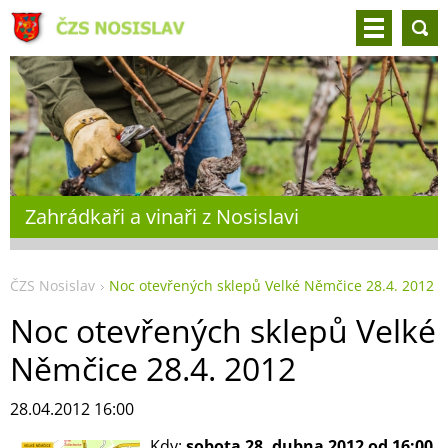
Zahrádkaři a vinaři z Nosislavi
ČZS Nosislav
Noc otevřených sklepů Velké Němčice 28.4. 2012
Noc otevřených sklepů Velké
Němčice 28.4. 2012
28.04.2012 16:00
Kdy:
sobota
28. dubna 2012 od 16:00