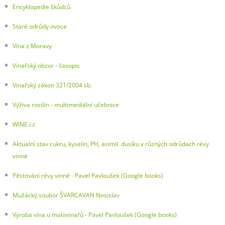
Encyklopedie škůdců
Staré odrůdy ovoce
Vína z Moravy
Vinařský obzor - časopis
Vinařský zákon 321/2004 sb.
Výživa rostlin - multimediální učebnice
WINE.cz
Aktualní stav cukru, kyselin, PH, asimil. dusíku v různých odrůdach révy
vinné
Pěstování révy vinné - Pavel Pavloušek (Google books)
Mužácký soubor ŠVARCAVAN Nosislav
Výroba vína u malovinařů - Pavel Pavloušek (Google books)