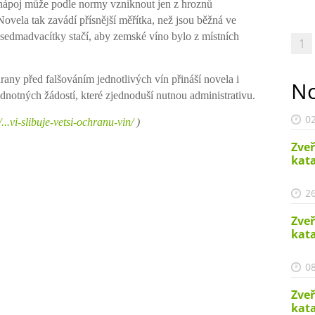
 nápoj může podle normy vzniknout jen
z hroznů
Novela tak zavádí přísnější
měřítka, než jsou běžná ve
h sedmadvacítky
stačí, aby zemské víno bylo z místních
1
rany před falšováním jednotlivých vín p
řináší novela i
No
dnotných žádostí, které
zjednoduší nutnou administrativu.
02
...vi-slibuje-vetsi-ochranu-vin/
)
Zveř
kata
26
Zveř
kata
08
Zveř
kata