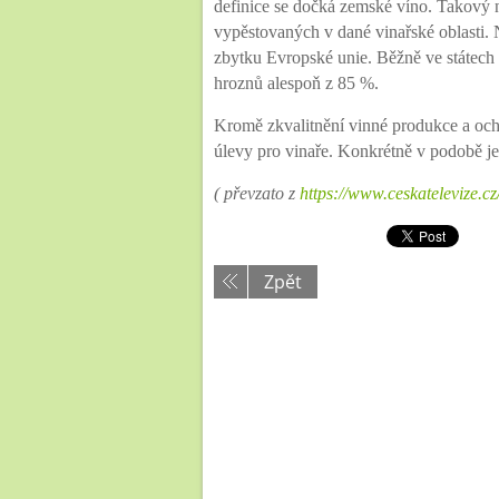
definice se dočká zemské víno. Takový
vypěstovaných v dané vinařské oblasti. 
zbytku Evropské unie. Běžně ve státec
hroznů alespoň z 85 %.
Kromě zkvalitnění vinné produkce a och
úlevy pro vinaře. Konkrétně v podobě je
( převzato z
https://www.ceskatelevize.cz/
Zpět