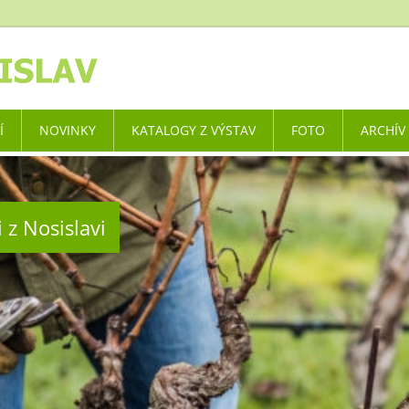
Í
NOVINKY
KATALOGY Z VÝSTAV
FOTO
ARCHÍV
 z Nosislavi