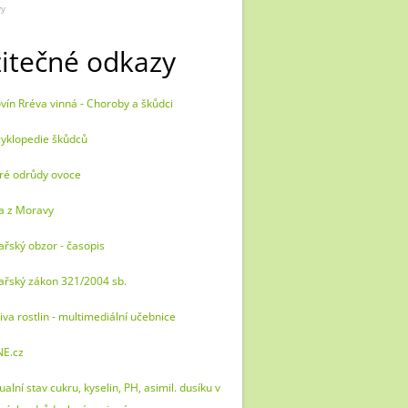
vy
itečné odkazy
vín Rréva vinná - Choroby a škůdci
yklopedie škůdců
ré odrůdy ovoce
a z Moravy
ařský obzor - časopis
ařský zákon 321/2004 sb.
iva rostlin - multimediální učebnice
NE.cz
ualní stav cukru, kyselin, PH, asimil. dusíku v