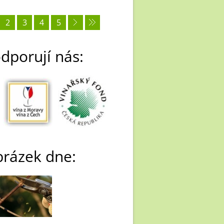
2
3
4
5
dporují nás:
rázek dne: