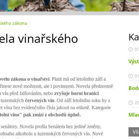
řského zákona
ela vinařského
Ka
07
Výst
01
velu zákona o vinařství
. Platit má od letošního z
áří a
inese nové možnosti, ale i povinnosti. Novela
přednostně
Bod
nu vín před falšováním, nebo
zvyšuje horní hranici
 tuzemských
červených vín
.
Od září letošního roku by z
29
t vína bez evidenčního čísla
jakosti na etiketě. Kategorie
Mlad
tolní víno" pak zmizí z obchodů úplně.
 senátory.
Novela prošla Senátem bez jediné změny.
Vš
 obsahu alkoholu u tuzemských červených vín.
Nové