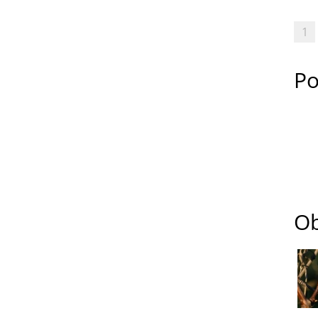
1
Po
Ob