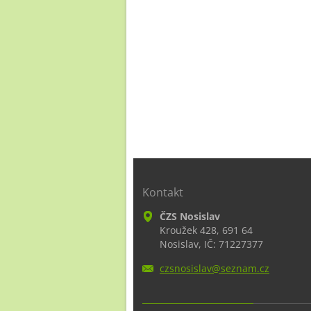
Kontakt
ČZS Nosislav
Kroužek 428, 691 64
Nosislav, IČ: 71227377
czsnosis
lav@sezn
am.cz