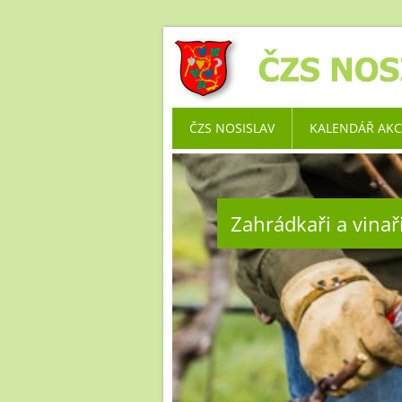
ČZS NOSISLAV
KALENDÁŘ AKC
Zahrádkaři a vinaři