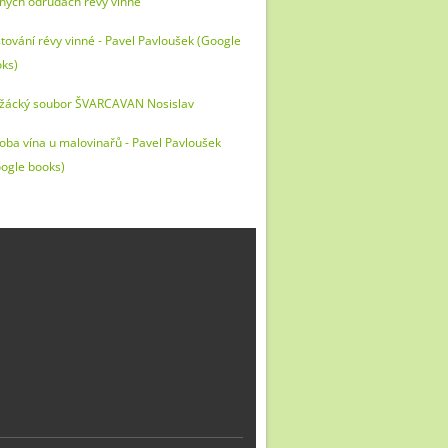
ných odrůdach révy vinné
tování révy vinné - Pavel Pavloušek (Google
ks)
žácký soubor ŠVARCAVAN Nosislav
oba vína u malovinařů - Pavel Pavloušek
ogle books)