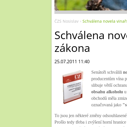
ČZS Nosislav
Schválena novela vina
Schválena nov
zákona
25.07.2011 11:40
Senátoři schválili
no
producentům vína př
slibuje větší ochra
obsahu alkoholu
u
obchodů měla zmize
označovaná jako
"s
To jsou jen některé změny odsouhlasené
Prošlo tedy třeba i zvýšení horní
hranice