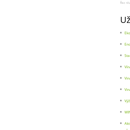
Řez ré
Už
Eko
Enc
Sta
Vín
Vin
Vin
Výž
WI
Akt