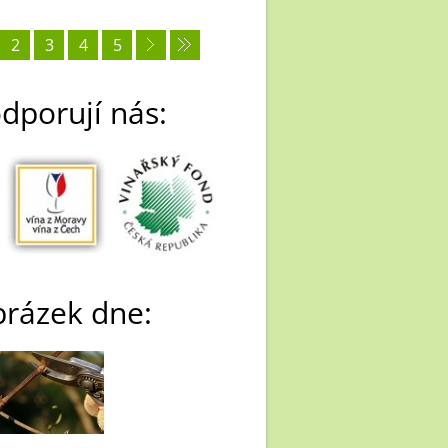
2
3
4
5
dporují nás:
rázek dne: