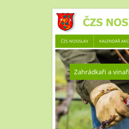
ČZS NOSISLAV
KALENDÁŘ AKC
Zahrádkaři a vinaři