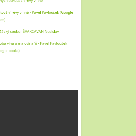
ných odrůdach révy vinné
tování révy vinné - Pavel Pavloušek (Google
ks)
žácký soubor ŠVARCAVAN Nosislav
oba vína u malovinařů - Pavel Pavloušek
ogle books)