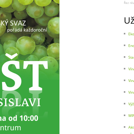
Řez ré
Už
Eko
Enc
Sta
Vín
Vin
Vin
Výž
WI
Akt