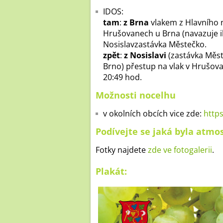
IDOS:
tam
:
z Brna
vlakem z Hlavního 
Hrušovanech u Brna (navazuje i
Nosislavzastávka Městečko.
zpět
:
z Nosislavi
(zastávka Měs
Brno) přestup na vlak v Hrušova
20:49 hod.
Možnosti nocelhu
v okolních obcích vice zde:
https
Podívejte se jaká byla atmo
Fotky najdete
zde ve fotogalerii
.
Plakát: