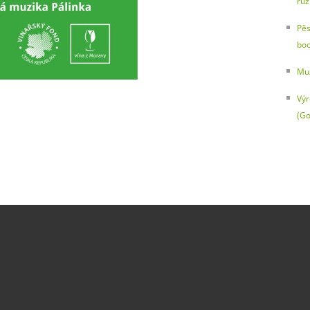
růz
Pěs
boo
Mu
Výr
(Go