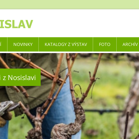
Í
NOVINKY
KATALOGY Z VÝSTAV
FOTO
ARCHÍV
 z Nosislavi