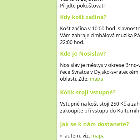
Přijďte pokoštovat!
Kdy košt začíná?
Košt začína v 10:00 hod. slavnost
Vám zahraje cimbálová muzika Pál
22:00 hod.
Kde je Nosislav?
Nosislav je městys v okrese Brno-
řece Svratce v Dyjsko-svrateckém 
oblasti. Zde:
mapa
Kolik stojí vstupné?
Vstupné na košt stojí 250 Kč a za
zakoupíte při vstupu do Kulturníh
Jak se k nám dostanete?
autem: viz.
mapa