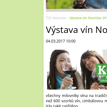
ČZS Nosislav
Výstava vín Nosislav 20
Výstava vín No
04.03.2017 10:00
všechny milovníky vína na tradič
než 600 vzorků vín, cimbálovou 
Vás také zajištěno.