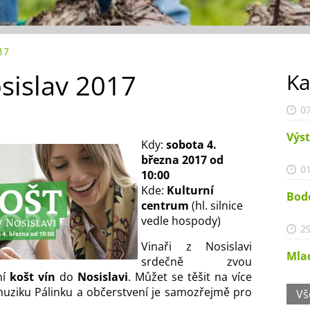
17
sislav 2017
Ka
07
Výst
Kdy:
sobota 4.
března 2017 od
01
10:00
Kde:
Kulturní
Bod
centrum
(hl. silnice
vedle hospody)
29
Vinaři z Nosislavi
Mlad
srdečně zvou
ní
košt vín
do
Nosislavi
. Můžet se těšit na více
muziku Pálinku a občerstvení je samozřejmě pro
Vš