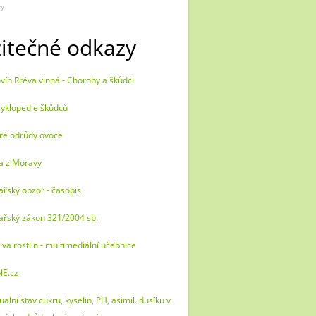
vy
itečné odkazy
vín Rréva vinná - Choroby a škůdci
yklopedie škůdců
ré odrůdy ovoce
a z Moravy
ařský obzor - časopis
ařský zákon 321/2004 sb.
iva rostlin - multimediální učebnice
NE.cz
ualní stav cukru, kyselin, PH, asimil. dusíku v