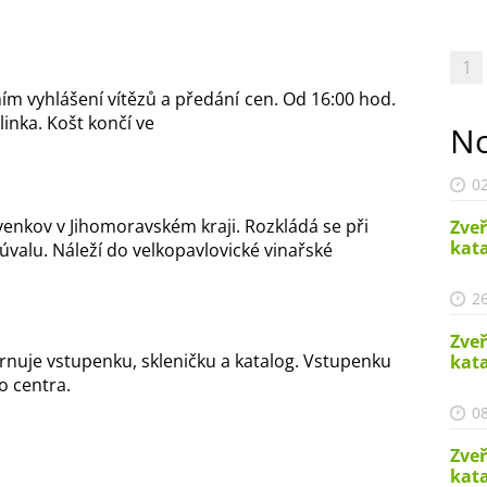
1
ním vyhlášení vítězů a předání cen. Od 16:00 hod.
inka. Košt končí ve
No
02
venkov v Jihomoravském kraji. Rozkládá se při
Zveř
kata
úvalu. Náleží do velkopavlovické vinařské
26
Zveř
hrnuje vstupenku, skleničku a katalog. Vstupenku
kata
o centra.
08
Zveř
kata