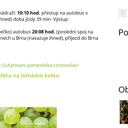
nádraží:
10:10 hod.
přestup na autobus v
1
hned) doba jízdy 39 min. Výstup
Po
tečko) autobus
20:08 hod.
(poslední spoj na
nech u Brna (navazuje ihned), příjezd do Brna
://ubytovani.pampeliska.cz/nosislav/
sféta na loňském koštu
Ob