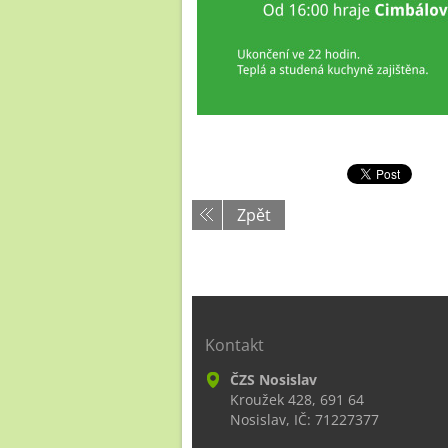
Zpět
Kontakt
ČZS Nosislav
Kroužek 428, 691 64
Nosislav, IČ: 71227377