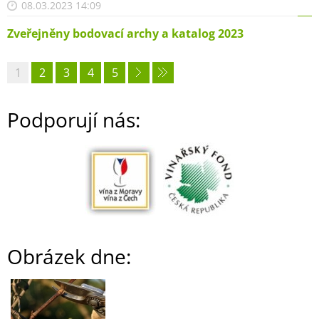
08.03.2023 14:09
Zveřejněny bodovací archy a katalog 2023
1
2
3
4
5
Podporují nás:
Obrázek dne: