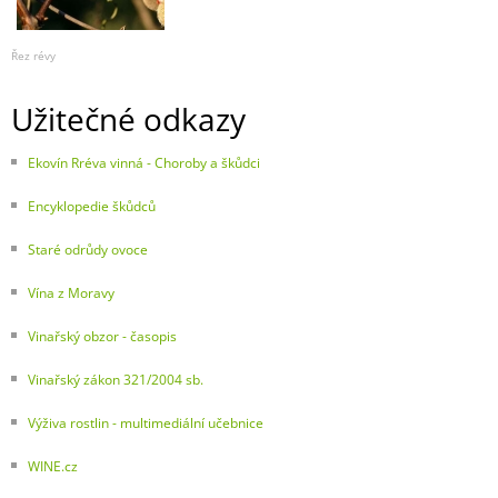
Řez révy
Užitečné odkazy
Ekovín Rréva vinná - Choroby a škůdci
Encyklopedie škůdců
Staré odrůdy ovoce
Vína z Moravy
Vinařský obzor - časopis
Vinařský zákon 321/2004 sb.
Výživa rostlin - multimediální učebnice
WINE.cz