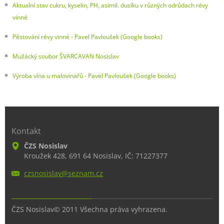
Aktualní stav cukru, kyselin, PH, asimil. dusíku v různých odrůdach révy
vinné
Pěstování révy vinné - Pavel Pavloušek (Google books)
Mužácký soubor ŠVARCAVAN Nosislav
Výroba vína u malovinařů - Pavel Pavloušek (Google books)
Kontakt
ČZS Nosislav
Kroužek 428, 691 64 Nosislav, IČ: 71227377
czsnosis
lav@sezn
am.cz
ČZS Nosislav© 2011 Všechna práva vyhrazena.