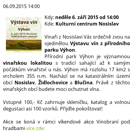
06.09.2015 14:00
Kdy:
neděle 6
. září 2015 od 14:00
Kde:
Kulturní centrum Nosislav
Vinaři z Nosislavi Vás srdečně zvou na
ojedinělou
Výstavu vín z přírodního
parku Výhon
.
Přírodní park Výhon je významnou
vinařskou lokalitou
s tradicí sahající až k samým
počátkům vinařství u nás. Výhon má rozlohu 17 km2 s
vrcholem 355 n.m. Nachází se na katastrálním území
obcí
Nosislav
,
Židlochovice
a
Blučina
. Právě z těchto
vinařských obcí budete moci ochutnat vína.
Vstupné 100,- Kč zahrnuje skleničku, katalog a volnou
degustaci asi 100 vzorků. Přijďte pokoštovat!
Akce se koná v rámci víkendové akce Vinobraní pod
hradbami
více zde: